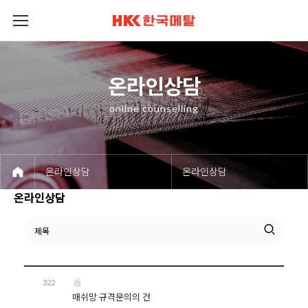
회사소개
제품소개
제품정보
공정 및 설비
고객센터
온라인상담
온라인상담
온라인상담
온라인상담
온라인상담
온라인상담
online counselling
온라인상담
온라인상담
온라인상담
322
매쉬망 규격문의의 건