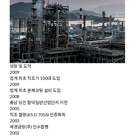
성장 및 도약
2009
업계 최초 직조기 100대 도입
2009
업계 최초 분체코팅 설비 도입
2008
충남 당진 합덕일반산업단지 이전
2005
직조 철망(KS D 7016) 인증획득
2003
세경금망(주) 인수합병
2002