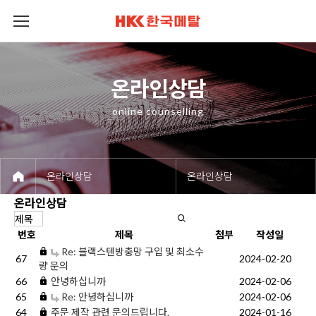
회사소개
제품소개
제품정보
공정 및 설비
고객센터
온라인상담
온라인상담
온라인상담
온라인상담
온라인상담
온라인상담
online counselling
온라인상담
온라인상담
온라인상담
번호
제목
첨부
작성일
Re: 블랙스텐방충망 구입 및 최소수
67
2024-02-20
량 문의
66
안녕하십니까
2024-02-06
65
Re: 안녕하십니까
2024-02-06
64
주문 제작 관련 문의드립니다.
2024-01-16