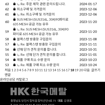
63
Re: 주문 제작 관련 문의드립니다.
2024-01-17
62
최소구매 및 가격문의
2023-12-06
61
Re: 최소구매 및 가격문의
2023-12-06
SUS MESH (SUS316L, 304)90파이로
60
2023-11-20
635 MESH 공급 가능 유무
Re: SUS MESH (SUS316L, 304)90
59
2023-11-20
파이로 635 MESH 공급 가능 유무
58
블랙스텐 방충망 구입문의
2023-11-08
57
Re: 블랙스텐 방충망 구입문의
2023-11-11
56
선재 단가 견적 문의를 합니다.
2023-10-31
55
Re: 선재 단가 견적 문의를 합니다.
2023-11-01
54
제품 구매 최소 수량 문의
2023-10-23
53
Re: 제품 구매 최소 수량 문의
2023-10-24
처음
1
2
3
4
5
6
7
8
9
10
11
12
13
14
15
16
17
18
19
20
다음
글쓰기
맨끝
온라인상담
카탈로그
충청남도 당진시 합덕읍 합덕산단4로 75
대표
김영호
T
041-363-1544
F
041-363-1533