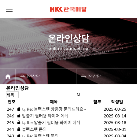
회사소개
제품소개
제품정보
공정 및 설비
고객센터
온라인상담
온라인상담
온라인상담
온라인상담
온라인상담
온라인상담
online counselling
온라인상담
온라인상담
온라인상담
번호
제목
첨부
작성일
247
Re: 블랙스텐 방충망 문의드려요~
2025-08-25
246
압출기 필터용 와이어 메쉬
2025-08-14
245
Re: 압출기 필터용 와이어 메쉬
2025-08-18
244
블랙스텐 문의
2025-08-01
243
Re: 블랙스텐 문의
2025-08-04