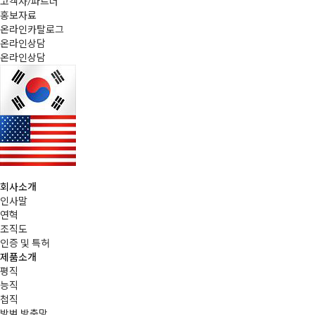
고객사/파트너
홍보자료
온라인카탈로그
온라인상담
온라인상담
회사소개
인사말
연혁
조직도
인증 및 특허
제품소개
평직
능직
첩직
방범,방충망