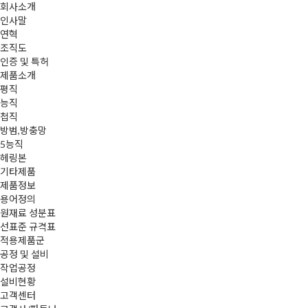
회사소개
회사소개
인사말
제품소개
제품정보
공정 및 설비
고객센터
온라인상담
온라인상담
온라인상담
온라인상담
온라인상담
연혁
조직도
인증 및 특허
제품소개
평직
능직
첩직
방범,방충망
5능직
헤링본
기타제품
제품정보
용어정의
원재료 성분표
선표준 규격표
적용제품군
공정 및 설비
작업공정
설비현황
고객센터